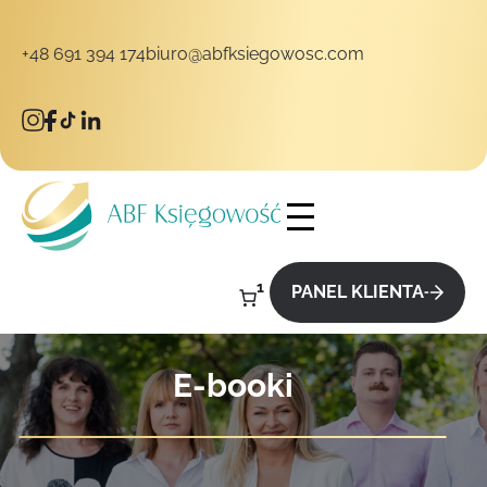
+48 691 394 174
biuro@abfksiegowosc.com
takt
1
PANEL KLIENTA
E-booki