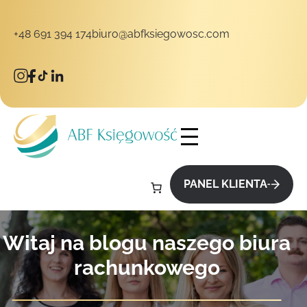
+48 691 394 174
biuro@abfksiegowosc.com
takt
PANEL KLIENTA
Witaj na blogu naszego biura
rachunkowego