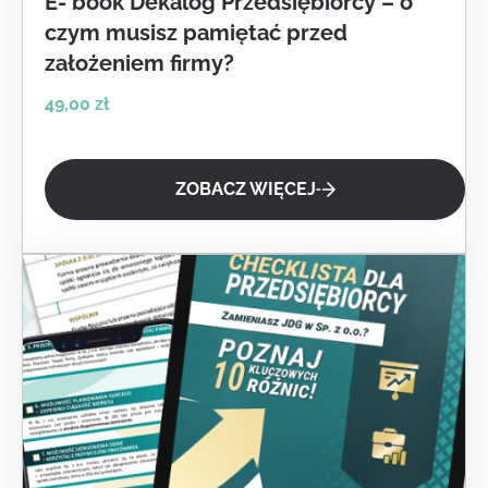
E- book Dekalog Przedsiębiorcy – o
czym musisz pamiętać przed
założeniem firmy?
49,00
zł
ZOBACZ WIĘCEJ