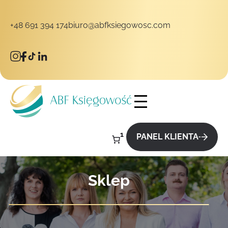
+48 691 394 174
biuro@abfksiegowosc.com
takt
1
PANEL KLIENTA
Sklep