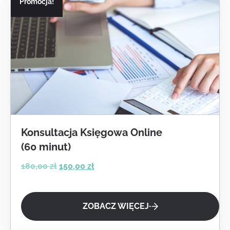
Promocja!
Konsultacja Księgowa Online
(60 minut)
Pierwotna cena wynosiła: 180,00 zł.
Aktualna cena wynosi: 150,00 zł.
180,00
zł
150,00
zł
ZOBACZ WIĘCEJ